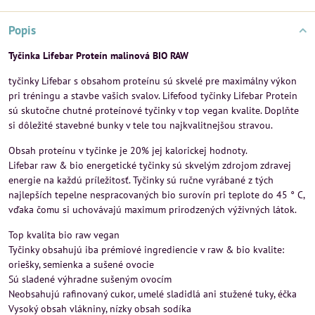
Popis
Tyčinka Lifebar Proteín malinová BIO RAW
tyčinky Lifebar s obsahom proteínu sú skvelé pre maximálny výkon
pri tréningu a stavbe vašich svalov. Lifefood tyčinky Lifebar Protein
sú skutočne chutné proteínové tyčinky v top vegan kvalite. Doplňte
si dôležité stavebné bunky v tele tou najkvalitnejšou stravou.
Obsah proteínu v tyčinke je 20% jej kalorickej hodnoty.
Lifebar raw & bio energetické tyčinky sú skvelým zdrojom zdravej
energie na každú príležitosť. Tyčinky sú ručne vyrábané z tých
najlepších tepelne nespracovaných bio surovín pri teplote do 45 ° C,
vďaka čomu si uchovávajú maximum prirodzených výživných látok.
Top kvalita bio raw vegan
Tyčinky obsahujú iba prémiové ingrediencie v raw & bio kvalite:
oriešky, semienka a sušené ovocie
Sú sladené výhradne sušeným ovocím
Neobsahujú rafinovaný cukor, umelé sladidlá ani stužené tuky, éčka
Vysoký obsah vlákniny, nízky obsah sodíka