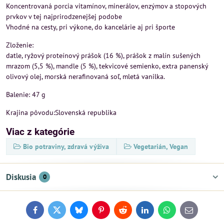
Koncentrovaná porcia vitamínov, minerálov, enzýmov a stopových
prvkov v tej najprirodzenejšej podobe
Vhodné na cesty, pri výkone, do kancelárie aj pri športe
Zloženie:
datle, ryžový proteínový prášok (16 %), prášok z malín sušených
mrazom (5,5 %), mandle (5 %), tekvicové semienko, extra panenský
olivový olej, morská nerafinovaná soľ, mletá vanilka.
Balenie: 47 g
Krajina pôvodu:Slovenská republika
Viac z kategórie
Bio potraviny, zdravá výživa
Vegetarián, Vegan
Diskusia
0
Facebook
Twitter
Bluesky
Pinterest
Reddit
LinkedIn
WhatsApp
E-
mail