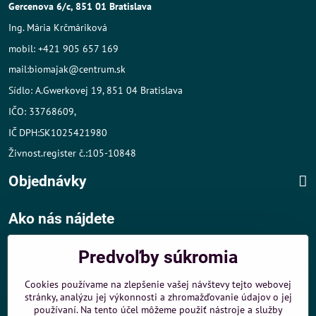
Gercenova 6/c, 851 01 Bratislava
Ing. Mária Krčmáriková
mobil: +421 905 657 169
mail:biomajak@centrum.sk
Sídlo: A.Gwerkovej 19, 851 04 Bratislava
IČO: 33768609,
IČ DPH:SK1025421980
Živnost.register č.:105-10848
Objednávky
Ako nás nájdete
Autom
:
Predvoľby súkromia
- v tesnej blízkosti diaľničného obchvatu
- dobré parkovacie možnosti 40 m od predajne
Cookies používame na zlepšenie vašej návštevy tejto webovej
stránky, analýzu jej výkonnosti a zhromažďovanie údajov o jej
MHD
:
používaní. Na tento účel môžeme použiť nástroje a služby