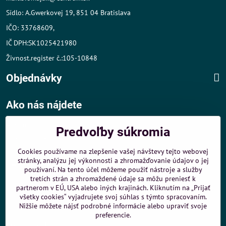
Sídlo: A.Gwerkovej 19, 851 04 Bratislava
IČO: 33768609,
IČ DPH:SK1025421980
Živnost.register č.:105-10848
Objednávky
Ako nás nájdete
Autom
:
Predvoľby súkromia
- v tesnej blízkosti diaľničného obchvatu
- dobré parkovacie možnosti 40 m od predajne
Cookies používame na zlepšenie vašej návštevy tejto webovej
stránky, analýzu jej výkonnosti a zhromažďovanie údajov o jej
MHD
:
používaní. Na tento účel môžeme použiť nástroje a služby
- 200 m od zastávky MHD Záporožská - autobusy č. 80 a 88
tretích strán a zhromaždené údaje sa môžu preniesť k
- 250 m od zastávky MHD ŽST Petržalka - autobus 99
partnerom v EÚ, USA alebo iných krajinách. Kliknutím na „Prijať
všetky cookies“ vyjadrujete svoj súhlas s týmto spracovaním.
Sme umiestnení u
ShopMania
-
Internetové nákupy
Nižšie môžete nájsť podrobné informácie alebo upraviť svoje
preferencie.