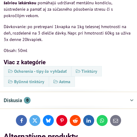
šalviou lekárskou
pomáhajú udržiavať mentálnu kondíciu,
sústredenie a pamäť aj za súčasného pôsobenia stresu či s
pokročilým vekom.
Dávkovanie: po pretrepaní 1kvapka na 1kg telesnej hmotnosti na
deň, rozdelené na 3 dielčie dávky. Napr. pri hmotnosti 60kg sa užíva
3x denne 20kvapiek.
Obsah: 50ml
Viac z kategórie
Ochorenia - tipy čo vyhľadať
Tinktúry
Bylinné tinktúry
Astma
Diskusia
0
Facebook
Twitter
Bluesky
Pinterest
Reddit
LinkedIn
WhatsApp
E-
mail
Alternatívne produkty