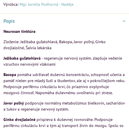
Výrobca:
Mgr. Jarmila Podhorná - Naděje
Popis
Neurosan tinktúra
Zloženie: Ježibaba guľatohlavá, Bakopa, Javor poľný, Ginko
dvojlaločné, Šalvia lekárska
Ježibaba guľatohlavá
- regeneruje nervový systém. zlepšuje vedenie
vzruchov nervovými vláknami
Bacopa
pomáha udržiavať duševnú koncentráciu, schopnosť učenia a
pamäť nielen pre mladý ľudí a študentov, ale aj v pokročilejšom veku.
Podporuje periférnu cirkuláciu krvi, čo priaznivo ovplyvňuje
mozgovú činnosť. Napomáha duševnému uvoľneniu pri strese.
Javor poľný
podporuje normálny metabolizmus bielkovín, sacharidov
a tukov a regeneruje nervový systém.
Ginko dvojlaločné
prispieva k duševnej rovnováhe. Podporuje
periférnu cirkuláciu krvi a tým aj transport živín do mozgu. Spolu so