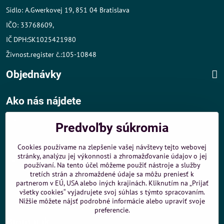
Sídlo: A.Gwerkovej 19, 851 04 Bratislava
IČO: 33768609,
IČ DPH:SK1025421980
Živnost.register č.:105-10848
Objednávky
Ako nás nájdete
Autom
:
Predvoľby súkromia
- v tesnej blízkosti diaľničného obchvatu
- dobré parkovacie možnosti 40 m od predajne
Cookies používame na zlepšenie vašej návštevy tejto webovej
stránky, analýzu jej výkonnosti a zhromažďovanie údajov o jej
MHD
:
používaní. Na tento účel môžeme použiť nástroje a služby
- 200 m od zastávky MHD Záporožská - autobusy č. 80 a 88
tretích strán a zhromaždené údaje sa môžu preniesť k
- 250 m od zastávky MHD ŽST Petržalka - autobus 99
partnerom v EÚ, USA alebo iných krajinách. Kliknutím na „Prijať
všetky cookies“ vyjadrujete svoj súhlas s týmto spracovaním.
Sme umiestnení u
ShopMania
-
Internetové nákupy
Nižšie môžete nájsť podrobné informácie alebo upraviť svoje
preferencie.
Biomaják