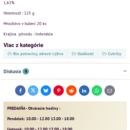
1,62%
Hmotnosť : 125 g
Množstvo v balení 20 ks
Krajina pôvodu : Indonézia
Viac z kategórie
Bio potraviny, zdravá výživa
Sladkosti
Cukríky
Diskusia
0
Facebook
Twitter
Bluesky
Pinterest
Reddit
LinkedIn
WhatsApp
E-
mail
PREDAJŇA - Otváracie hodiny :
Pondelok: 10.00 - 12.00 13.00 - 18.00
Uotorok: 10.00 - 12.00 13.00 - 18.00