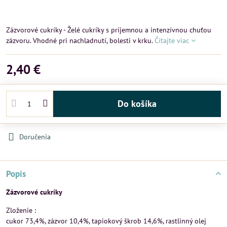
Zázvorové cukríky - Želé cukríky s príjemnou a intenzívnou chuťou
zázvoru. Vhodné pri nachladnutí, bolesti v krku.
Čítajte viac
2,40 €
Do košíka
Doručenia
Popis
Zázvorové cukríky
Zloženie :
cukor 73,4%, zázvor 10,4%, tapiokový škrob 14,6%, rastlinný olej