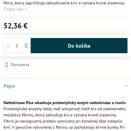
fibrín, ktorý zapríčiňuje zahusťovanie krvi a vytvára krvné zrazeniny.
Čítajte viac
52,36 €
Do košíka
Doručenia
Popis
Nattokinase Plus obsahuje proteolytický enzým nattokinázu a inulín
.
Proteolytické enzýmy môžu mať schopnosť čistiť krv od nadmerného
množstva fibrínu, ktorý zahusťuje krv a vytvára krvné zrazeniny.
Fibrín je nerozpustný proteín vytvorený pri konečnej fáze zrážania
krvi. V pavučine vytvorenej z fibrínu sa zachytávajú krvné bunky. Pri