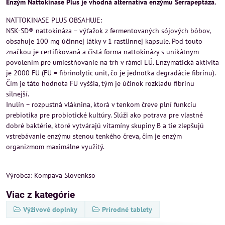
Enzým Nattokinase Plus je vhodná alternatíva enzýmu Serrapeptáza.
NATTOKINASE PLUS OBSAHUJE:
NSK-SD® nattokináza – výťažok z fermentovaných sójových bôbov,
obsahuje 100 mg účinnej látky v 1 rastlinnej kapsule. Pod touto
značkou je certifikovaná a čistá forma nattokinázy s unikátnym
povolením pre umiestňovanie na trh v rámci EÚ. Enzymatická aktivita
je 2000 FU (FU = fibrinolytic unit, čo je jednotka degradácie fibrínu).
Čím je táto hodnota FU vyššia, tým je účinok rozkladu fibrínu
silnejší.
Inulín – rozpustná vláknina, ktorá v tenkom čreve plní funkciu
prebiotika pre probiotické kultúry. Slúži ako potrava pre vlastné
dobré baktérie, ktoré vytvárajú vitamíny skupiny B a tie zlepšujú
vstrebávanie enzýmu stenou tenkého čreva, čím je enzým
organizmom maximálne využitý.
Výrobca: Kompava Slovenkso
Viac z kategórie
Výživové doplnky
Prírodné tablety