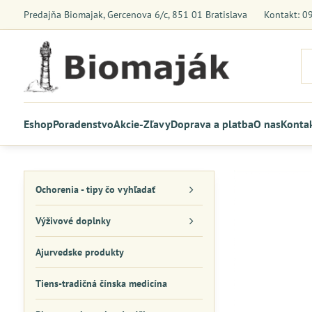
Predajňa Biomajak, Gercenova 6/c, 851 01 Bratislava
Kontakt: 0
Eshop
Poradenstvo
Akcie-Zľavy
Doprava a platba
O nas
Konta
Ochorenia - tipy čo vyhľadať
Výživové doplnky
Ajurvedske produkty
Tiens-tradičná čínska medicína