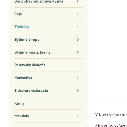
Bio potraviny, zdravá výživa
Čaje
Tinktúry
Bylinné sirupy
Bylinné masti, krémy
Poltavský bishofit
Kozmetika
Silice-aromaterapia
Knihy
Vŕbovka - tinktú
Mandaly
Zloženie: výťažo