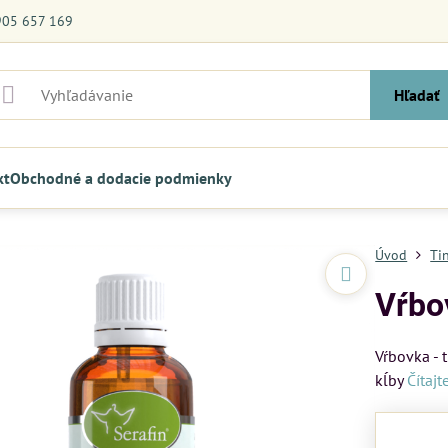
905 657 169
Hľadať
kt
Obchodné a dodacie podmienky
Úvod
Ti
Vŕbov
Vŕbovka - 
kĺby
Čítajt