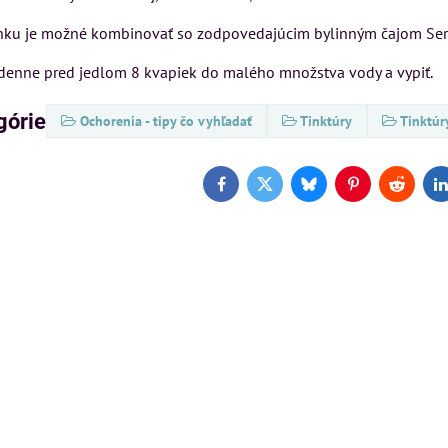
inku je možné kombinovať so zodpovedajúcim bylinným čajom Ser
denne pred jedlom 8 kvapiek do malého množstva vody a vypiť.
górie
Ochorenia - tipy čo vyhľadať
Tinktúry
Tinktúr
Facebook
Twitter
Bluesky
Pinterest
Reddit
L