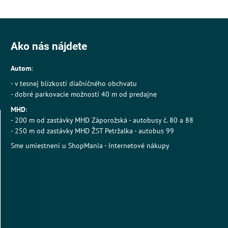
Ako nás nájdete
Autom
:
- v tesnej blízkosti diaľničného obchvatu
- dobré parkovacie možnosti 40 m od predajne
MHD
:
- 200 m od zastávky MHD Záporožská - autobusy č. 80 a 88
- 250 m od zastávky MHD ŽST Petržalka - autobus 99
Sme umiestnení u
ShopMania
-
Internetové nákupy