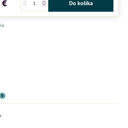
 €
Do košíka
nia
0
u