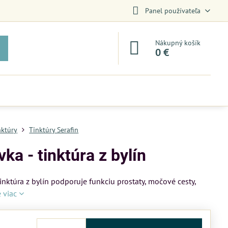
Panel používateľa
Nákupný košík
0 €
nktúry
Tinktúry Serafin
ka - tinktúra z bylín
tinktúra z bylín podporuje funkciu prostaty, močové cesty,
e viac