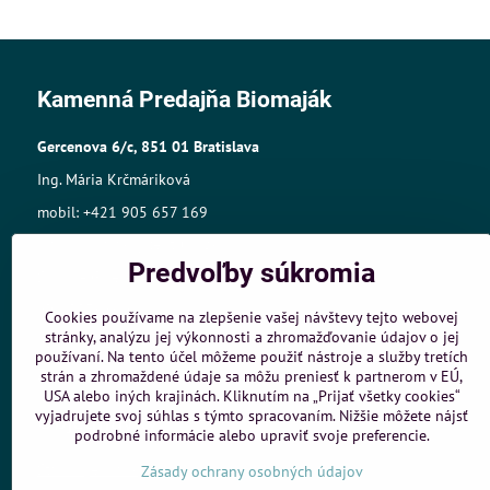
Kamenná Predajňa Biomaják
Gercenova 6/c, 851 01 Bratislava
Ing. Mária Krčmáriková
mobil: +421 905 657 169
mail:biomajak@centrum.sk
Predvoľby súkromia
Sídlo: A.Gwerkovej 19, 851 04 Bratislava
IČO: 33768609,
Cookies používame na zlepšenie vašej návštevy tejto webovej
stránky, analýzu jej výkonnosti a zhromažďovanie údajov o jej
IČ DPH:SK1025421980
používaní. Na tento účel môžeme použiť nástroje a služby tretích
Živnost.register č.:105-10848
strán a zhromaždené údaje sa môžu preniesť k partnerom v EÚ,
USA alebo iných krajinách. Kliknutím na „Prijať všetky cookies“
vyjadrujete svoj súhlas s týmto spracovaním. Nižšie môžete nájsť
Objednávky
podrobné informácie alebo upraviť svoje preferencie.
Stav objednávky
Zásady ochrany osobných údajov