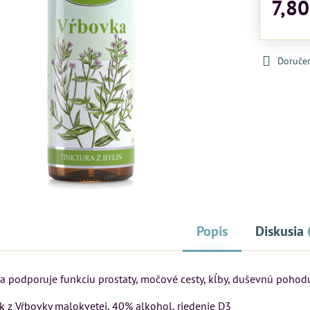
7,80
Doruče
Popis
Diskusia
ra podporuje funkciu prostaty, močové cesty, kĺby, duševnú pohod
k z Vŕbovky malokvetej, 40% alkohol, riedenie D3