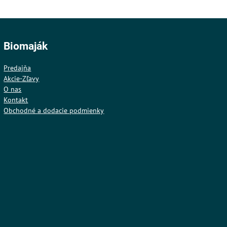
Biomaják
Predajňa
Akcie-Zľavy
O nas
Kontakt
Obchodné a dodacie podmienky