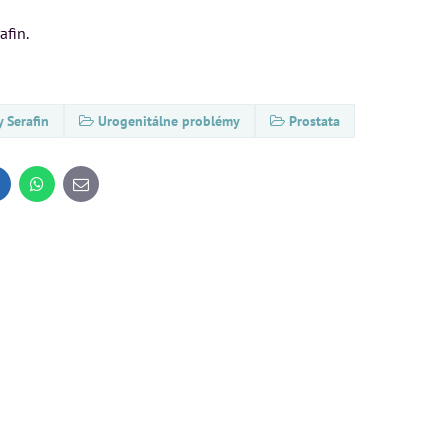
afin.
y Serafin
Urogenitálne problémy
Prostata
inkedIn
WhatsApp
E-
mail