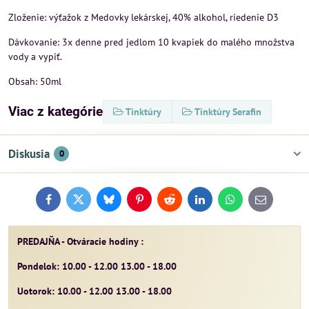
Zloženie: výťažok z Medovky lekárskej, 40% alkohol, riedenie D3
Dávkovanie: 3x denne pred jedlom 10 kvapiek do malého množstva
vody a vypiť.
Obsah: 50ml
Viac z kategórie
Tinktúry
Tinktúry Serafin
Diskusia
0
Facebook
Twitter
Bluesky
Pinterest
Reddit
LinkedIn
WhatsApp
E-
mail
PREDAJŇA - Otváracie hodiny :
Pondelok: 10.00 - 12.00 13.00 - 18.00
Uotorok: 10.00 - 12.00 13.00 - 18.00