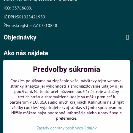
IČO: 33768609,
IČ DPH:SK1025421980
Živnost.register č.:105-10848
Objednávky
Ako nás nájdete
Autom
:
Predvoľby súkromia
- v tesnej blízkosti diaľničného obchvatu
- dobré parkovacie možnosti 40 m od predajne
Cookies používame na zlepšenie vašej návštevy tejto webovej
stránky, analýzu jej výkonnosti a zhromažďovanie údajov o jej
MHD
:
používaní. Na tento účel môžeme použiť nástroje a služby
- 200 m od zastávky MHD Záporožská - autobusy č. 80 a 88
tretích strán a zhromaždené údaje sa môžu preniesť k
- 250 m od zastávky MHD ŽST Petržalka - autobus 99
partnerom v EÚ, USA alebo iných krajinách. Kliknutím na „Prijať
všetky cookies“ vyjadrujete svoj súhlas s týmto spracovaním.
Sme umiestnení u
ShopMania
-
Internetové nákupy
Nižšie môžete nájsť podrobné informácie alebo upraviť svoje
preferencie.
Biomaják
Zásady ochrany osobných údajov