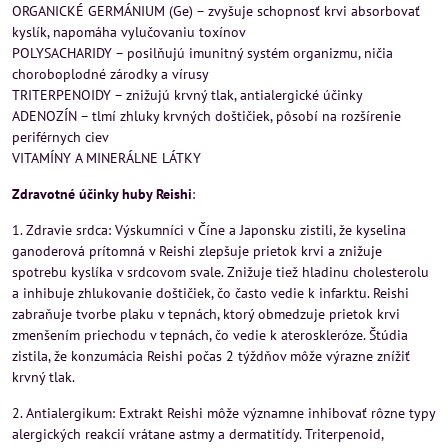
ORGANICKÉ GERMÁNIUM (Ge) – zvyšuje schopnosť krvi absorbovať
kyslík, napomáha vylučovaniu toxínov
POLYSACHARIDY – posilňujú imunitný systém organizmu, ničia
choroboplodné zárodky a vírusy
TRITERPENOIDY – znižujú krvný tlak, antialergické účinky
ADENOZÍN – tlmí zhluky krvných doštičiek, pôsobí na rozšírenie
periférnych ciev
VITAMÍNY A MINERÁLNE LÁTKY
Zdravotné účinky huby Reishi
:
1. Zdravie srdca: Výskumníci v Číne a Japonsku zistili, že kyselina
ganoderová prítomná v Reishi zlepšuje prietok krvi a znižuje
spotrebu kyslíka v srdcovom svale. Znižuje tiež hladinu cholesterolu
a inhibuje zhlukovanie doštičiek, čo často vedie k infarktu. Reishi
zabraňuje tvorbe plaku v tepnách, ktorý obmedzuje prietok krvi
zmenšením priechodu v tepnách, čo vedie k ateroskleróze. Štúdia
zistila, že konzumácia Reishi počas 2 týždňov môže výrazne znížiť
krvný tlak.
2. Antialergikum: Extrakt Reishi môže významne inhibovať rôzne typy
alergických reakcií vrátane astmy a dermatitídy. Triterpenoid,