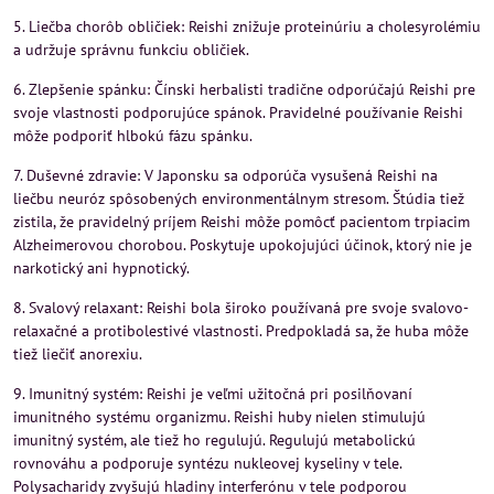
5. Liečba chorôb obličiek: Reishi znižuje proteinúriu a cholesyrolémiu
a udržuje správnu funkciu obličiek.
6. Zlepšenie spánku: Čínski herbalisti tradične odporúčajú Reishi pre
svoje vlastnosti podporujúce spánok. Pravidelné používanie Reishi
môže podporiť hlbokú fázu spánku.
7. Duševné zdravie: V Japonsku sa odporúča vysušená Reishi na
liečbu neuróz spôsobených environmentálnym stresom. Štúdia tiež
zistila, že pravidelný príjem Reishi môže pomôcť pacientom trpiacim
Alzheimerovou chorobou. Poskytuje upokojujúci účinok, ktorý nie je
narkotický ani hypnotický.
8. Svalový relaxant: Reishi bola široko používaná pre svoje svalovo-
relaxačné a protibolestivé vlastnosti. Predpokladá sa, že huba môže
tiež liečiť anorexiu.
9. Imunitný systém: Reishi je veľmi užitočná pri posilňovaní
imunitného systému organizmu. Reishi huby nielen stimulujú
imunitný systém, ale tiež ho regulujú. Regulujú metabolickú
rovnováhu a podporuje syntézu nukleovej kyseliny v tele.
Polysacharidy zvyšujú hladiny interferónu v tele podporou