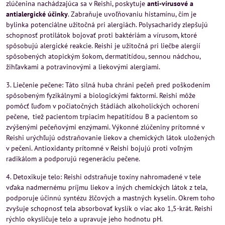
zlúčenina nachádzajúca sa v Reishi, poskytuje
anti-vírusové a
antialergické účinky
. Zabraňuje uvoľňovaniu histamínu, čím je
bylinka potenciálne užitočná pri alergiách. Polysacharidy zlepšujú
schopnosť protilátok bojovať proti baktériám a vírusom, ktoré
spôsobujú alergické reakcie. Reishi je užitočná pri liečbe alergií
spôsobených atopickým šokom, dermatitídou, sennou nádchou,
žihľavkami a potravinovými a liekovými alergiami.
3. Liečenie pečene: Táto silná huba chráni pečeň pred poškodením
spôsobeným fyzikálnymi a biologickými faktormi. Reishi môže
pomôcť ľuďom v počiatočných štádiách alkoholických ochorení
pečene, tiež pacientom trpiacim hepatitídou B a pacientom so
zvýšenými pečeňovými enzýmami. Výkonné zlúčeniny prítomné v
Reishi urýchľujú odstraňovanie liekov a chemických látok uložených
v pečeni. Antioxidanty prítomné v Reishi bojujú proti voľným
radikálom a podporujú regeneráciu pečene.
4. Detoxikuje telo: Reishi odstraňuje toxíny nahromadené v tele
vďaka nadmernému príjmu liekov a iných chemických látok z tela,
podporuje účinnú syntézu žlčových a mastných kyselín. Okrem toho
zvyšuje schopnosť tela absorbovať kyslík o viac ako 1,5-krát. Reishi
rýchlo okysličuje telo a upravuje jeho hodnotu pH.