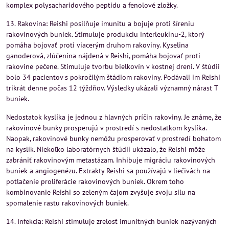
komplex polysacharidového peptidu a fenolové zložky.
13. Rakovina: Reishi posilňuje imunitu a bojuje proti šíreniu
rakovinových buniek. Stimuluje produkciu interleukínu-2, ktorý
pomáha bojovať proti viacerým druhom rakoviny. Kyselina
ganoderová, zlúčenina nájdená v Reishi, pomáha bojovať proti
rakovine pečene. Stimuluje tvorbu bielkovín v kostnej dreni. V štúdii
bolo 34 pacientov s pokročilým štádiom rakoviny. Podávali im Reishi
trikrát denne počas 12 týždňov. Výsledky ukázali významný nárast T
buniek.
Nedostatok kyslíka je jednou z hlavných príčin rakoviny. Je známe, že
rakovinové bunky prosperujú v prostredí s nedostatkom kyslíka.
Naopak, rakovinové bunky nemôžu prosperovať v prostredí bohatom
na kyslík. Niekoľko laboratórnych štúdií ukázalo, že Reishi môže
zabrániť rakovinovým metastázam. Inhibuje migráciu rakovinových
buniek a angiogenézu. Extrakty Reishi sa používajú v liečivách na
potlačenie proliferácie rakovinových buniek. Okrem toho
kombinovanie Reishi so zeleným čajom zvyšuje svoju silu na
spomalenie rastu rakovinových buniek.
14. Infekcia: Reishi stimuluje zrelosť imunitných buniek nazývaných