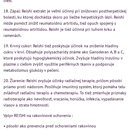
ciest.
18. Zápal: Reishi extrakt je veľmi účinný pri znižovaní postherpetickej
bolesti, ku ktorej dochádza skoro po liečbe herpetických lézií. Reishi
môže pomôcť znížiť reumatoidnú artritídu, tiež opuch spojený s
reumatoidnou artritídou. Reishi je tiež účinná pri tuhom krku a
ramenách.
19. Krvný cukor: Reishi tiež poskytuje účinok na zníženie hladiny
cukru v krvi. Obsahuje polysacharidy známe ako Ganoderan A, B a C,
ktoré poskytujú hypoglykemický účinok. Zvyšuje hladiny inzulínu v
plazme s cieľom zvýšiť využitie periférnych tkanív a podporuje
metabolizmus glukózy v pečeni.
20. Žiarenie: Reishi zvyšuje účinky radiačnej terapie, pričom pôsobí
priamo proti nádorom. Posilňuje imunitný systém, ktorý pomáha telu
zvládnuť radiačnú terapiu a chemoterapiu. To tiež zmierňuje príznaky
radioterapie ako nevoľnosť, vracanie, horúčka, infekcia, vypadávanie
vlasov a strata hmotnosti.
Vplyv REISHI na rakovinové ochorenia :
• pôsobí ako prevencia pred ochoreniami rakovinou