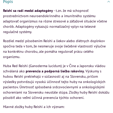
Popis
Reishi sa radí medzi adaptogény
- t.zn. že má schopnosť
prostredníctvom neuroendokrinného a imunitného systému
adaptovať organizmus na rôzne stresové a záťažové situácie včetne
chorôb. Adaptogény vykazujú normalizačný vplyv na telesné
regulačné systémy.
Rozdiel medzi pôsobením Reishi a liekov alebo diétnych doplnkov
spočíva teda v tom, že nesmeruje svoje liečebné vlastnosti výlučne
na konkrétnu chorobu, ale pomáha regulovať prácu celého
organizmu.
Huba Red Reishi (Ganoderma lucidum) je v Číne a Japonsku vládou
schválená ako
prevencia a podporná liečba rakoviny
. Výskumy s
hubou Reishi prebiehajú v súčasnosti aj na Slovensku, pričom
výsledky potvrdzujú vysokú účinnosť tejto huby na onkologických
pacientov. Úmrtnosť spôsobená srdcovocievnymi a onkologickými
ochoreniami na Slovensku neustále stúpa. Zložky huby Reishi dokážu
pôsobiť ako veľmi účinná prevencia týchto ochorení.
Hlavné zložky huby Reishi a ich význam: