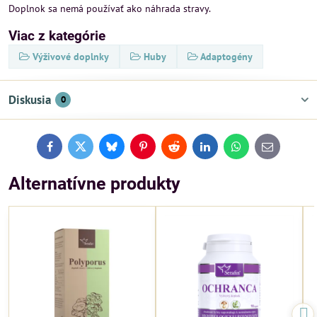
Doplnok sa nemá používať ako náhrada stravy.
Viac z kategórie
Výživové doplnky
Huby
Adaptogény
Diskusia
0
Facebook
Twitter
Bluesky
Pinterest
Reddit
LinkedIn
WhatsApp
E-
mail
Alternatívne produkty