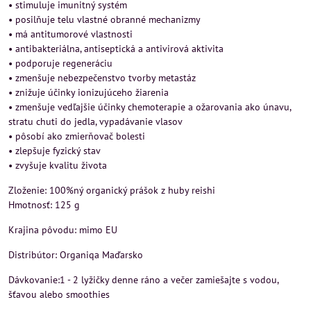
• stimuluje imunitný systém
• posilňuje telu vlastné obranné mechanizmy
• má antitumorové vlastnosti
• antibakteriálna, antiseptická a antivirová aktivita
• podporuje regeneráciu
• zmenšuje nebezpečenstvo tvorby metastáz
• znižuje účinky ionizujúceho žiarenia
• zmenšuje vedľajšie účinky chemoterapie a ožarovania ako únavu,
stratu chuti do jedla, vypadávanie vlasov
• pôsobí ako zmierňovač bolesti
• zlepšuje fyzický stav
• zvyšuje kvalitu života
Zloženie: 100%ný organický prášok z huby reishi
Hmotnosť: 125 g
Krajina pôvodu: mimo EU
Distribútor: Organiqa Maďarsko
Dávkovanie:1 - 2 lyžičky denne ráno a večer zamiešajte s vodou,
šťavou alebo smoothies