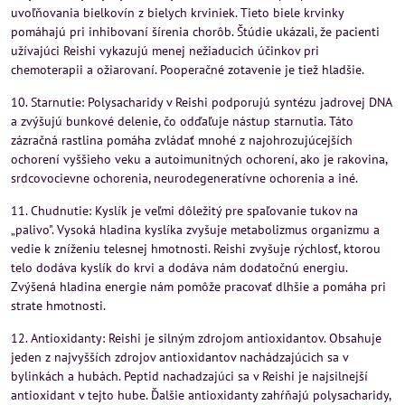
uvoľňovania bielkovín z bielych krviniek. Tieto biele krvinky
pomáhajú pri inhibovaní šírenia chorôb. Štúdie ukázali, že pacienti
užívajúci Reishi vykazujú menej nežiaducich účinkov pri
chemoterapii a ožiarovaní. Pooperačné zotavenie je tiež hladšie.
10. Starnutie: Polysacharidy v Reishi podporujú syntézu jadrovej DNA
a zvýšujú bunkové delenie, čo odďaľuje nástup starnutia. Táto
zázračná rastlina pomáha zvládať mnohé z najohrozujúcejších
ochorení vyššieho veku a autoimunitných ochorení, ako je rakovina,
srdcovocievne ochorenia, neurodegeneratívne ochorenia a iné.
11. Chudnutie: Kyslík je veľmi dôležitý pre spaľovanie tukov na
„palivo". Vysoká hladina kyslíka zvyšuje metabolizmus organizmu a
vedie k zníženiu telesnej hmotnosti. Reishi zvyšuje rýchlosť, ktorou
telo dodáva kyslík do krvi a dodáva nám dodatočnú energiu.
Zvýšená hladina energie nám pomôže pracovať dlhšie a pomáha pri
strate hmotnosti.
12. Antioxidanty: Reishi je silným zdrojom antioxidantov. Obsahuje
jeden z najvyšších zdrojov antioxidantov nachádzajúcich sa v
bylinkách a hubách. Peptid nachadzajúci sa v Reishi je najsilnejší
antioxidant v tejto hube. Ďalšie antioxidanty zahŕňajú polysacharidy,