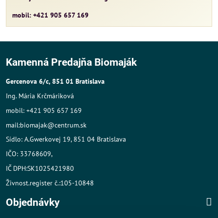
mobil: +421 905 657 169
Kamenná Predajňa Biomaják
Gercenova 6/c, 851 01 Bratislava
Ing. Mária Krčmáriková
mobil: +421 905 657 169
mail:biomajak@centrum.sk
Sídlo: A.Gwerkovej 19, 851 04 Bratislava
IČO: 33768609,
IČ DPH:SK1025421980
Živnost.register č.:105-10848
Objednávky