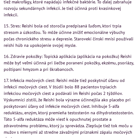
tiež makrofágy, ktoré napádajú infekčné baktérie. To ďalej zabraňuje
rozvoju sekundárnych infekcií. Je tiež účinná proti kvasinkovej
infekcii.
15. Stres: Reishi bola od storočia predpísaná ľuďom, ktorí trpia
stresom a úzkosťou. To môže účinne znížiť emocionálne výbuchy
počas chronického stresu a depresie. Starovekí čínski mnísi používali
reishi húb na upokojenie svojej mysle.
16. Zdravie pokožky: Topická aplikácia (aplikácia na pokožku) Reishi
môže byť veľmi účinná pri liečbe poranení pokožky, ekzému, psoriázy,
poštípaní hmyzom a pri škrabancoch.
17. Infekcia močových ciest: Reishi môže tiež poskytnúť úľavu od
infekcií močových ciest. V štúdii bolo 88 pacientov trpiacich
infekciou močových ciest a podávali im Reishi počas 2 týždňov.
Výskumníci zistili, že Reishi bola výrazne účinnejšia ako placebo pri
poskytovaní úľavy od infekcie močových ciest. Inhibuje 5-alfa
reduktázu, enzým, ktorý premieňa testosterón na dihydrotestosterón.
Táto 5-alfa reduktáza môže viesť k opuchnutej prostate a
zdravotnému problému, ktorý ju sprevádza. Zlepšuje tiež tok moču u
mužov s miernymi až stredne závažnými príznakmi zápalu močových