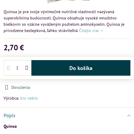
Quinoa je pre svoje výnimočné nutričné vlastnosti nazývaná
superobilnina budúcnosti. Quinoa obsahuje vysoké množstvo
bielkovín so vzácne vyváženým podielom aminokyselín. Quinoa je
prirodzene bezlepková, ľahko stráviteľná
Čítajte viac
2,70 €
Do košíka
Doručenia
Výrobca:
bio nebio
Popis
Quinoa