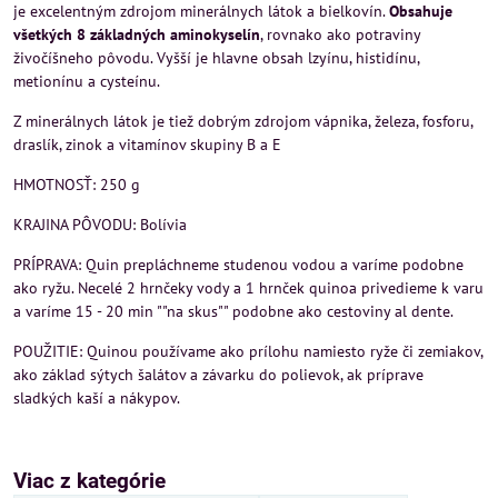
je excelentným zdrojom minerálnych látok a bielkovín.
Obsahuje
všetkých 8 základných aminokyselín
, rovnako ako potraviny
živočíšneho pôvodu. Vyšší je hlavne obsah lzyínu, histidínu,
metionínu a cysteínu.
Z minerálnych látok je tiež dobrým zdrojom vápnika, železa, fosforu,
draslík, zinok a vitamínov skupiny B a E
HMOTNOSŤ: 250 g
KRAJINA PÔVODU: Bolívia
PRÍPRAVA: Quin prepláchneme studenou vodou a varíme podobne
ako ryžu. Necelé 2 hrnčeky vody a 1 hrnček quinoa privedieme k varu
a varíme 15 - 20 min ""na skus"" podobne ako cestoviny al dente.
POUŽITIE: Quinou používame ako prílohu namiesto ryže či zemiakov,
ako základ sýtych šalátov a závarku do polievok, ak príprave
sladkých kaší a nákypov.
Viac z kategórie