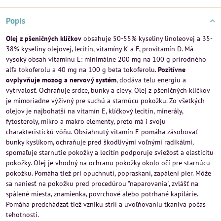
Popis
Olej z pšeničných klíčkov
obsahuje 50-55% kyseliny linoleovej a 35-
38% kyseliny olejovej, lecitín, vitamíny K a F, provitamín D. Má
vysoký obsah vitamínu E: minimálne 200 mg na 100 g prírodného
alfa tokoferolu a 40 mg na 100 g beta tokoferolu.
Pozitívne
ovplyvňuje mozog a nervový systém
, dodáva telu energiu a
vytrvalosť. Ochraňuje srdce, bunky a cievy. Olej z pšeničných klíčkov
je mimoriadne výživný pre suchú a starnúcu pokožku. Zo všetkých
olejov je najbohatší na vitamín E, klíčkový lecitín, minerály,
fytosteroly, mikro a makro elementy, preto má i svoju
charakteristickú vôňu. Obsiahnutý vitamín E pomáha zásobovať
bunky kyslíkom, ochraňuje pred škodlivými voľnými radikálmi,
spomaľuje starnutie pokožky a lecitín podporuje sviežosť a elasticitu
pokožky. Olej je vhodný na ochranu pokožky okolo očí pre starnúcu
pokožku. Pomáha tiež pri opuchnutí, popraskaní, zapálení pier. Môže
sa naniesť na pokožku pred procedúrou "naparovania", zvlášť na
spálené miesta, znamienka, povrchové alebo potrhané kapilárie.
Pomáha predchádzať tiež vzniku strií a uvoľňovaniu tkaniva počas
tehotnosti.