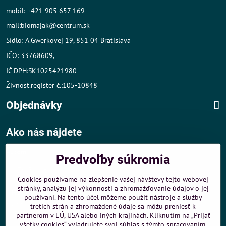
mobil: +421 905 657 169
mail:biomajak@centrum.sk
Sídlo: A.Gwerkovej 19, 851 04 Bratislava
IČO: 33768609,
IČ DPH:SK1025421980
Živnost.register č.:105-10848
Objednávky
Ako nás nájdete
Autom
:
Predvoľby súkromia
- v tesnej blízkosti diaľničného obchvatu
- dobré parkovacie možnosti 40 m od predajne
Cookies používame na zlepšenie vašej návštevy tejto webovej
stránky, analýzu jej výkonnosti a zhromažďovanie údajov o jej
MHD
:
používaní. Na tento účel môžeme použiť nástroje a služby
- 200 m od zastávky MHD Záporožská - autobusy č. 80 a 88
tretích strán a zhromaždené údaje sa môžu preniesť k
- 250 m od zastávky MHD ŽST Petržalka - autobus 99
partnerom v EÚ, USA alebo iných krajinách. Kliknutím na „Prijať
všetky cookies“ vyjadrujete svoj súhlas s týmto spracovaním.