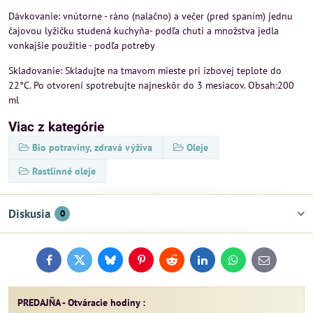
Dávkovanie: vnútorne - ráno (nalačno) a večer (pred spaním) jednu
čajovou lyžičku studená kuchyňa- podľa chuti a množstva jedla
vonkajšie použitie - podľa potreby
Skladovanie: Skladujte na tmavom mieste pri izbovej teplote do
22°C. Po otvorení spotrebujte najneskôr do 3 mesiacov. Obsah:200
ml
Viac z kategórie
Bio potraviny, zdravá výživa
Oleje
Rastlinné oleje
Diskusia
0
Facebook
Twitter
Bluesky
Pinterest
Reddit
LinkedIn
WhatsApp
E-
mail
PREDAJŇA - Otváracie hodiny :