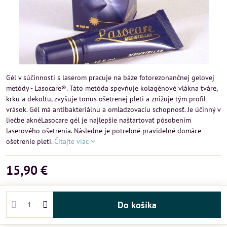
Gél v súčinnosti s laserom pracuje na báze fotorezonančnej gelovej
metódy - Lasocare®. Táto metóda spevňuje kolagénové vlákna tváre,
krku a dekoltu, zvyšuje tonus ošetrenej pleti a znižuje tým profil
vrások. Gél má antibakteriálnu a omladzovaciu schopnosť. Je účinný v
liečbe aknéLasocare gél je najlepšie naštartovať pôsobením
laserového ošetrenia. Následne je potrebné pravidelné domáce
ošetrenie pleti.
Čítajte viac
15,90 €
Do košíka