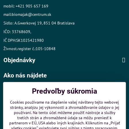
mobil: +421 905 657 169
mail:biomajak@centrum.sk
Sídlo: A.Gwerkovej 19, 851 04 Bratislava
IČO: 33768609,
IČ DPH:SK1025421980
Živnost.register č.:105-10848
Objednávky
Ako nás nájdete
Autom
:
Predvoľby súkromia
- v tesnej blízkosti diaľničného obchvatu
- dobré parkovacie možnosti 40 m od predajne
Cookies používame na zlepšenie vašej návštevy tejto webovej
stránky, analýzu jej výkonnosti a zhromažďovanie údajov o jej
MHD
:
používaní. Na tento účel môžeme použiť nástroje a služby
- 200 m od zastávky MHD Záporožská - autobusy č. 80 a 88
tretích strán a zhromaždené údaje sa môžu preniesť k
- 250 m od zastávky MHD ŽST Petržalka - autobus 99
partnerom v EÚ, USA alebo iných krajinách. Kliknutím na „Prijať
všetky cookies“ vyjadrujete svoj súhlas s týmto spracovaním.