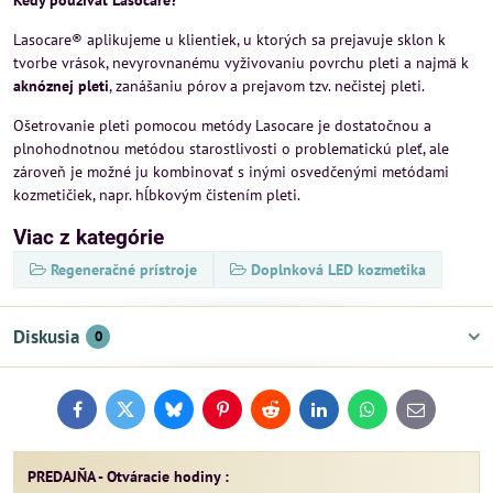
Kedy používať Lasocare?
Lasocare® aplikujeme u klientiek, u ktorých sa prejavuje sklon k
tvorbe vrások, nevyrovnanému vyživovaniu povrchu pleti a najmä k
aknóznej pleti
, zanášaniu pórov a prejavom tzv. nečistej pleti.
Ošetrovanie pleti pomocou metódy Lasocare je dostatočnou a
plnohodnotnou metódou starostlivosti o problematickú pleť, ale
zároveň je možné ju kombinovať s inými osvedčenými metódami
kozmetičiek, napr. hĺbkovým čistením pleti.
Viac z kategórie
Regeneračné prístroje
Doplnková LED kozmetika
Diskusia
0
Facebook
Twitter
Bluesky
Pinterest
Reddit
LinkedIn
WhatsApp
E-
mail
PREDAJŇA - Otváracie hodiny :