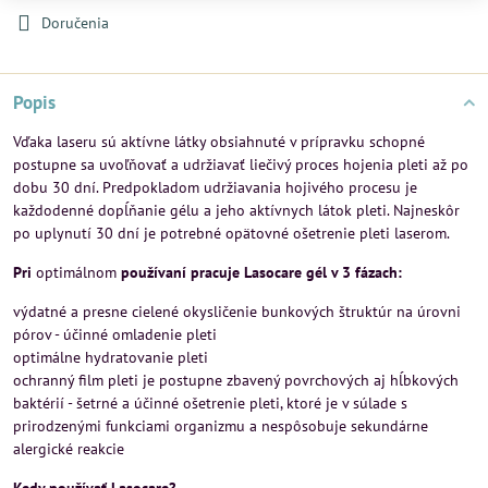
Doručenia
Popis
Vďaka laseru sú aktívne látky obsiahnuté v prípravku schopné
postupne sa uvoľňovať a udržiavať liečivý proces hojenia pleti až po
dobu 30 dní. Predpokladom udržiavania hojivého procesu je
každodenné dopĺňanie gélu a jeho aktívnych látok pleti. Najneskôr
po uplynutí 30 dní je potrebné opätovné ošetrenie pleti laserom.
Pri
optimálnom
používaní pracuje Lasocare gél v 3 fázach:
výdatné a presne cielené okysličenie bunkových štruktúr na úrovni
pórov - účinné omladenie pleti
optimálne hydratovanie pleti
ochranný film pleti je postupne zbavený povrchových aj hĺbkových
baktérií - šetrné a účinné ošetrenie pleti, ktoré je v súlade s
prirodzenými funkciami organizmu a nespôsobuje sekundárne
alergické reakcie